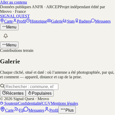
Aller au contenu
Données publiques ANFR · ARCEP
Projet indépendant édité par
Meovo · France
SIGNAL QUEST
Carte
Profil
Historique
Galerie
Stats
Badges
Messages
Menu
Menu
Contributions terrain
Galerie
Chaque cliché, situé et daté : où l’antenne a été photographiée, par qui,
et comment — appareil, distance et cap de la prise.
Récentes
Populaires
©
2026
Signal Quest · Meovo
Soutenir
Confidentialité
CGV
Mentions légales
Carte
Fil
Messages
Profil
Plus