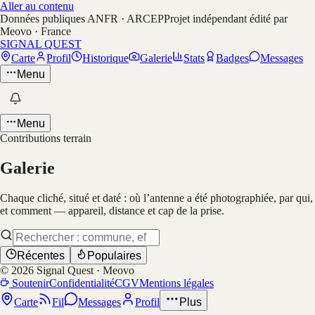
Aller au contenu
Données publiques ANFR · ARCEP
Projet indépendant édité par
Meovo · France
SIGNAL QUEST
Carte
Profil
Historique
Galerie
Stats
Badges
Messages
Menu
Menu
Contributions terrain
Galerie
Chaque cliché, situé et daté : où l’antenne a été photographiée, par qui,
et comment — appareil, distance et cap de la prise.
Récentes
Populaires
©
2026
Signal Quest · Meovo
Soutenir
Confidentialité
CGV
Mentions légales
Carte
Fil
Messages
Profil
Plus