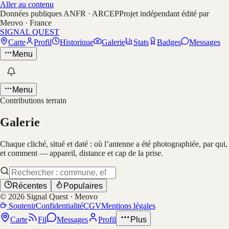
Aller au contenu
Données publiques ANFR · ARCEP
Projet indépendant édité par
Meovo · France
SIGNAL QUEST
Carte
Profil
Historique
Galerie
Stats
Badges
Messages
Menu
Menu
Contributions terrain
Galerie
Chaque cliché, situé et daté : où l’antenne a été photographiée, par qui,
et comment — appareil, distance et cap de la prise.
Récentes
Populaires
©
2026
Signal Quest · Meovo
Soutenir
Confidentialité
CGV
Mentions légales
Carte
Fil
Messages
Profil
Plus