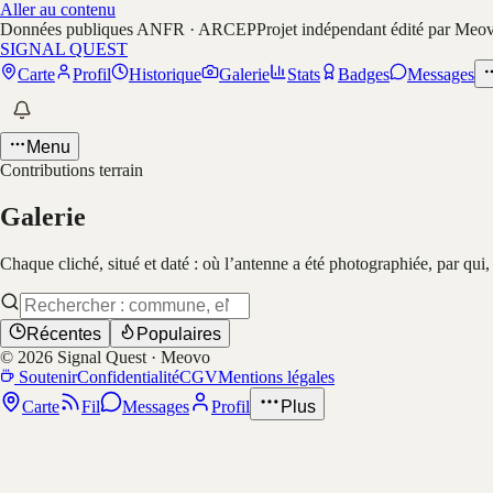
Aller au contenu
Données publiques ANFR · ARCEP
Projet indépendant édité par Meo
SIGNAL QUEST
Carte
Profil
Historique
Galerie
Stats
Badges
Messages
Menu
Contributions terrain
Galerie
Chaque cliché, situé et daté : où l’antenne a été photographiée, par qui
Récentes
Populaires
©
2026
Signal Quest · Meovo
Soutenir
Confidentialité
CGV
Mentions légales
Carte
Fil
Messages
Profil
Plus