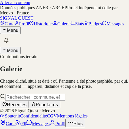
Aller au contenu
Données publiques ANFR · ARCEP
Projet indépendant édité par
Meovo · France
SIGNAL QUEST
Carte
Profil
Historique
Galerie
Stats
Badges
Messages
Menu
Menu
Contributions terrain
Galerie
Chaque cliché, situé et daté : où l’antenne a été photographiée, par qui,
et comment — appareil, distance et cap de la prise.
Récentes
Populaires
©
2026
Signal Quest · Meovo
Soutenir
Confidentialité
CGV
Mentions légales
Carte
Fil
Messages
Profil
Plus