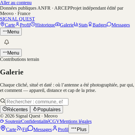
Aller au contenu
Données publiques ANFR · ARCEP
Projet indépendant édité par
Meovo · France
SIGNAL QUEST
Carte
Profil
Historique
Galerie
Stats
Badges
Messages
Menu
Menu
Contributions terrain
Galerie
Chaque cliché, situé et daté : où l’antenne a été photographiée, par qui,
et comment — appareil, distance et cap de la prise.
Récentes
Populaires
©
2026
Signal Quest · Meovo
Soutenir
Confidentialité
CGV
Mentions légales
Carte
Fil
Messages
Profil
Plus