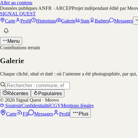
Aller au contenu
Données publiques ANFR · ARCEP
Projet indépendant édité par Meo
SIGNAL QUEST
Carte
Profil
Historique
Galerie
Stats
Badges
Messages
Menu
Contributions terrain
Galerie
Chaque cliché, situé et daté : où l’antenne a été photographiée, par qui
Récentes
Populaires
©
2026
Signal Quest · Meovo
Soutenir
Confidentialité
CGV
Mentions légales
Carte
Fil
Messages
Profil
Plus