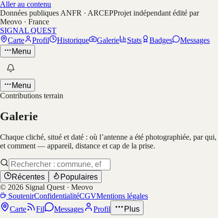
Aller au contenu
Données publiques ANFR · ARCEP
Projet indépendant édité par
Meovo · France
SIGNAL QUEST
Carte
Profil
Historique
Galerie
Stats
Badges
Messages
Menu
Menu
Contributions terrain
Galerie
Chaque cliché, situé et daté : où l’antenne a été photographiée, par qui,
et comment — appareil, distance et cap de la prise.
Récentes
Populaires
©
2026
Signal Quest · Meovo
Soutenir
Confidentialité
CGV
Mentions légales
Carte
Fil
Messages
Profil
Plus