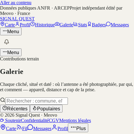
Aller au contenu
Données publiques ANFR · ARCEP
Projet indépendant édité par
Meovo · France
SIGNAL QUEST
Carte
Profil
Historique
Galerie
Stats
Badges
Messages
Menu
Menu
Contributions terrain
Galerie
Chaque cliché, situé et daté : où l’antenne a été photographiée, par qui,
et comment — appareil, distance et cap de la prise.
Récentes
Populaires
©
2026
Signal Quest · Meovo
Soutenir
Confidentialité
CGV
Mentions légales
Carte
Fil
Messages
Profil
Plus