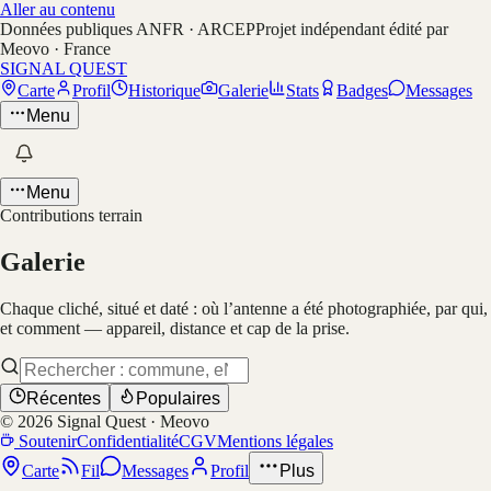
Aller au contenu
Données publiques ANFR · ARCEP
Projet indépendant édité par
Meovo · France
SIGNAL QUEST
Carte
Profil
Historique
Galerie
Stats
Badges
Messages
Menu
Menu
Contributions terrain
Galerie
Chaque cliché, situé et daté : où l’antenne a été photographiée, par qui,
et comment — appareil, distance et cap de la prise.
Récentes
Populaires
©
2026
Signal Quest · Meovo
Soutenir
Confidentialité
CGV
Mentions légales
Carte
Fil
Messages
Profil
Plus