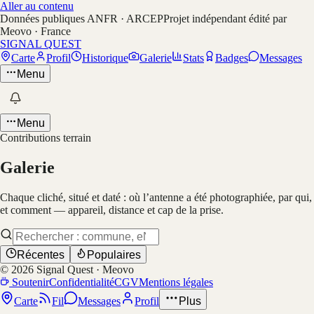
Aller au contenu
Données publiques ANFR · ARCEP
Projet indépendant édité par
Meovo · France
SIGNAL QUEST
Carte
Profil
Historique
Galerie
Stats
Badges
Messages
Menu
Menu
Contributions terrain
Galerie
Chaque cliché, situé et daté : où l’antenne a été photographiée, par qui,
et comment — appareil, distance et cap de la prise.
Récentes
Populaires
©
2026
Signal Quest · Meovo
Soutenir
Confidentialité
CGV
Mentions légales
Carte
Fil
Messages
Profil
Plus