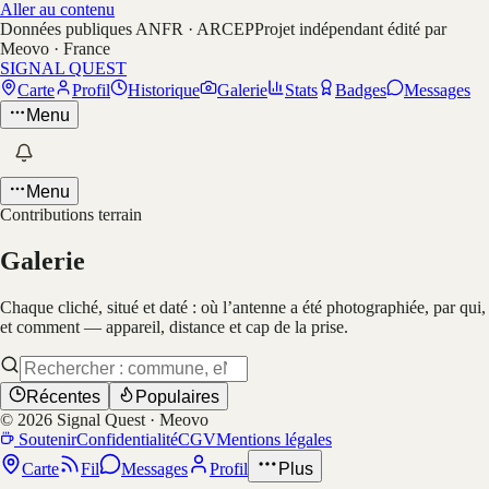
Aller au contenu
Données publiques ANFR · ARCEP
Projet indépendant édité par
Meovo · France
SIGNAL QUEST
Carte
Profil
Historique
Galerie
Stats
Badges
Messages
Menu
Menu
Contributions terrain
Galerie
Chaque cliché, situé et daté : où l’antenne a été photographiée, par qui,
et comment — appareil, distance et cap de la prise.
Récentes
Populaires
©
2026
Signal Quest · Meovo
Soutenir
Confidentialité
CGV
Mentions légales
Carte
Fil
Messages
Profil
Plus