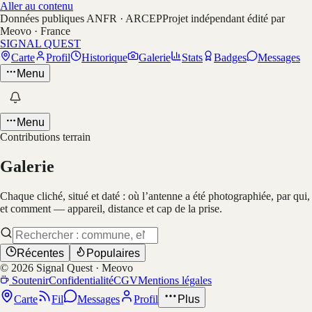
Aller au contenu
Données publiques ANFR · ARCEP
Projet indépendant édité par
Meovo · France
SIGNAL QUEST
Carte
Profil
Historique
Galerie
Stats
Badges
Messages
Menu
Menu
Contributions terrain
Galerie
Chaque cliché, situé et daté : où l’antenne a été photographiée, par qui,
et comment — appareil, distance et cap de la prise.
Récentes
Populaires
©
2026
Signal Quest · Meovo
Soutenir
Confidentialité
CGV
Mentions légales
Carte
Fil
Messages
Profil
Plus