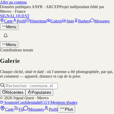
Aller au contenu
Données publiques ANFR · ARCEP
Projet indépendant édité par
Meovo · France
SIGNAL QUEST
Carte
Profil
Historique
Galerie
Stats
Badges
Messages
Menu
Menu
Contributions terrain
Galerie
Chaque cliché, situé et daté : où l’antenne a été photographiée, par qui,
et comment — appareil, distance et cap de la prise.
Récentes
Populaires
©
2026
Signal Quest · Meovo
Soutenir
Confidentialité
CGV
Mentions légales
Carte
Fil
Messages
Profil
Plus