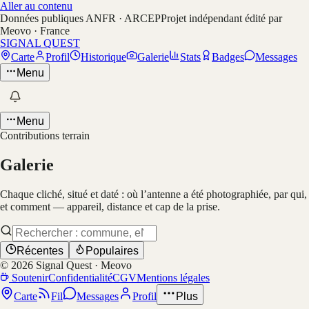
Aller au contenu
Données publiques ANFR · ARCEP
Projet indépendant édité par
Meovo · France
SIGNAL QUEST
Carte
Profil
Historique
Galerie
Stats
Badges
Messages
Menu
Menu
Contributions terrain
Galerie
Chaque cliché, situé et daté : où l’antenne a été photographiée, par qui,
et comment — appareil, distance et cap de la prise.
Récentes
Populaires
©
2026
Signal Quest · Meovo
Soutenir
Confidentialité
CGV
Mentions légales
Carte
Fil
Messages
Profil
Plus