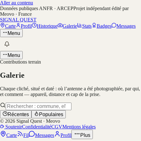
Aller au contenu
Données publiques ANFR · ARCEP
Projet indépendant édité par
Meovo · France
SIGNAL QUEST
Carte
Profil
Historique
Galerie
Stats
Badges
Messages
Menu
Menu
Contributions terrain
Galerie
Chaque cliché, situé et daté : où l’antenne a été photographiée, par qui,
et comment — appareil, distance et cap de la prise.
Récentes
Populaires
©
2026
Signal Quest · Meovo
Soutenir
Confidentialité
CGV
Mentions légales
Carte
Fil
Messages
Profil
Plus