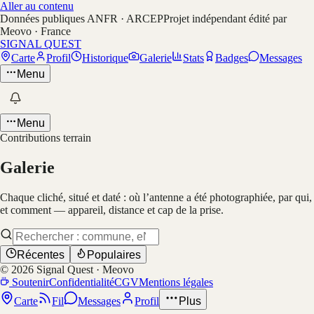
Aller au contenu
Données publiques ANFR · ARCEP
Projet indépendant édité par
Meovo · France
SIGNAL QUEST
Carte
Profil
Historique
Galerie
Stats
Badges
Messages
Menu
Menu
Contributions terrain
Galerie
Chaque cliché, situé et daté : où l’antenne a été photographiée, par qui,
et comment — appareil, distance et cap de la prise.
Récentes
Populaires
©
2026
Signal Quest · Meovo
Soutenir
Confidentialité
CGV
Mentions légales
Carte
Fil
Messages
Profil
Plus