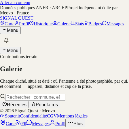
Aller au contenu
Données publiques ANFR · ARCEP
Projet indépendant édité par
Meovo · France
SIGNAL QUEST
Carte
Profil
Historique
Galerie
Stats
Badges
Messages
Menu
Menu
Contributions terrain
Galerie
Chaque cliché, situé et daté : où l’antenne a été photographiée, par qui,
et comment — appareil, distance et cap de la prise.
Récentes
Populaires
©
2026
Signal Quest · Meovo
Soutenir
Confidentialité
CGV
Mentions légales
Carte
Fil
Messages
Profil
Plus