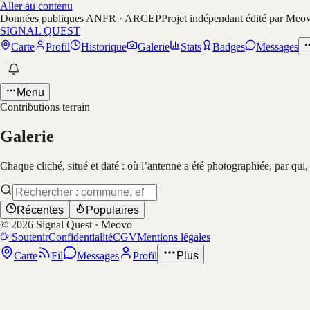
Aller au contenu
Données publiques ANFR · ARCEP
Projet indépendant édité par Meo
SIGNAL QUEST
Carte
Profil
Historique
Galerie
Stats
Badges
Messages
Menu
Contributions terrain
Galerie
Chaque cliché, situé et daté : où l’antenne a été photographiée, par qui
Récentes
Populaires
©
2026
Signal Quest · Meovo
Soutenir
Confidentialité
CGV
Mentions légales
Carte
Fil
Messages
Profil
Plus