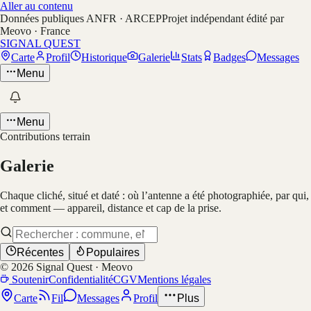
Aller au contenu
Données publiques ANFR · ARCEP
Projet indépendant édité par
Meovo · France
SIGNAL QUEST
Carte
Profil
Historique
Galerie
Stats
Badges
Messages
Menu
Menu
Contributions terrain
Galerie
Chaque cliché, situé et daté : où l’antenne a été photographiée, par qui,
et comment — appareil, distance et cap de la prise.
Récentes
Populaires
©
2026
Signal Quest · Meovo
Soutenir
Confidentialité
CGV
Mentions légales
Carte
Fil
Messages
Profil
Plus