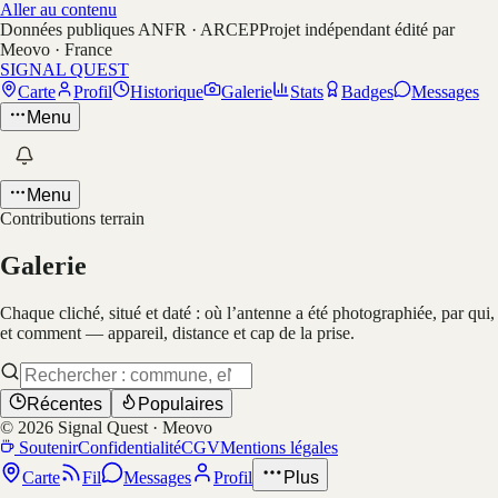
Aller au contenu
Données publiques ANFR · ARCEP
Projet indépendant édité par
Meovo · France
SIGNAL QUEST
Carte
Profil
Historique
Galerie
Stats
Badges
Messages
Menu
Menu
Contributions terrain
Galerie
Chaque cliché, situé et daté : où l’antenne a été photographiée, par qui,
et comment — appareil, distance et cap de la prise.
Récentes
Populaires
©
2026
Signal Quest · Meovo
Soutenir
Confidentialité
CGV
Mentions légales
Carte
Fil
Messages
Profil
Plus