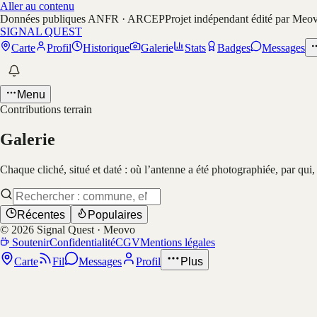
Aller au contenu
Données publiques ANFR · ARCEP
Projet indépendant édité par Meo
SIGNAL QUEST
Carte
Profil
Historique
Galerie
Stats
Badges
Messages
Menu
Contributions terrain
Galerie
Chaque cliché, situé et daté : où l’antenne a été photographiée, par qui
Récentes
Populaires
©
2026
Signal Quest · Meovo
Soutenir
Confidentialité
CGV
Mentions légales
Carte
Fil
Messages
Profil
Plus