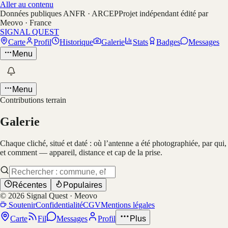
Aller au contenu
Données publiques ANFR · ARCEP
Projet indépendant édité par
Meovo · France
SIGNAL QUEST
Carte
Profil
Historique
Galerie
Stats
Badges
Messages
Menu
Menu
Contributions terrain
Galerie
Chaque cliché, situé et daté : où l’antenne a été photographiée, par qui,
et comment — appareil, distance et cap de la prise.
Récentes
Populaires
©
2026
Signal Quest · Meovo
Soutenir
Confidentialité
CGV
Mentions légales
Carte
Fil
Messages
Profil
Plus