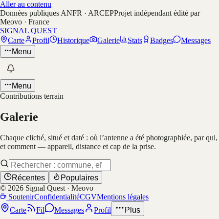
Aller au contenu
Données publiques ANFR · ARCEP
Projet indépendant édité par
Meovo · France
SIGNAL QUEST
Carte
Profil
Historique
Galerie
Stats
Badges
Messages
Menu
Menu
Contributions terrain
Galerie
Chaque cliché, situé et daté : où l’antenne a été photographiée, par qui,
et comment — appareil, distance et cap de la prise.
Récentes
Populaires
©
2026
Signal Quest · Meovo
Soutenir
Confidentialité
CGV
Mentions légales
Carte
Fil
Messages
Profil
Plus