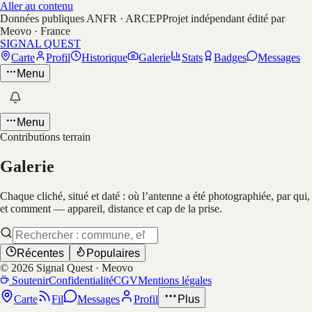
Aller au contenu
Données publiques ANFR · ARCEP
Projet indépendant édité par
Meovo · France
SIGNAL QUEST
Carte
Profil
Historique
Galerie
Stats
Badges
Messages
Menu
Menu
Contributions terrain
Galerie
Chaque cliché, situé et daté : où l’antenne a été photographiée, par qui,
et comment — appareil, distance et cap de la prise.
Récentes
Populaires
©
2026
Signal Quest · Meovo
Soutenir
Confidentialité
CGV
Mentions légales
Carte
Fil
Messages
Profil
Plus