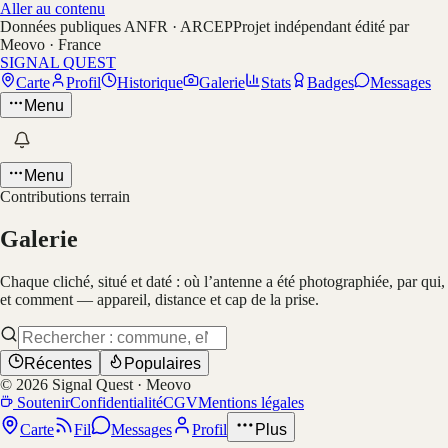
Aller au contenu
Données publiques ANFR · ARCEP
Projet indépendant édité par
Meovo · France
SIGNAL QUEST
Carte
Profil
Historique
Galerie
Stats
Badges
Messages
Menu
Menu
Contributions terrain
Galerie
Chaque cliché, situé et daté : où l’antenne a été photographiée, par qui,
et comment — appareil, distance et cap de la prise.
Récentes
Populaires
©
2026
Signal Quest · Meovo
Soutenir
Confidentialité
CGV
Mentions légales
Carte
Fil
Messages
Profil
Plus