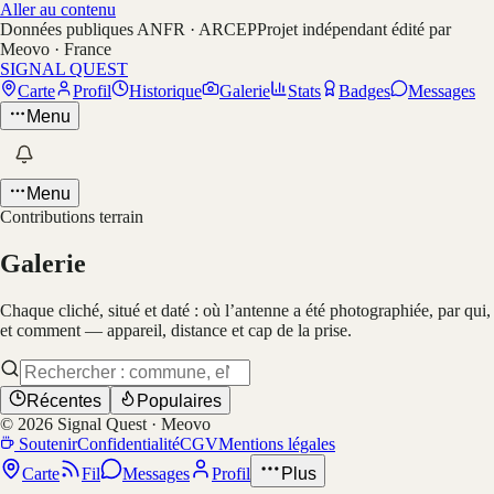
Aller au contenu
Données publiques ANFR · ARCEP
Projet indépendant édité par
Meovo · France
SIGNAL QUEST
Carte
Profil
Historique
Galerie
Stats
Badges
Messages
Menu
Menu
Contributions terrain
Galerie
Chaque cliché, situé et daté : où l’antenne a été photographiée, par qui,
et comment — appareil, distance et cap de la prise.
Récentes
Populaires
©
2026
Signal Quest · Meovo
Soutenir
Confidentialité
CGV
Mentions légales
Carte
Fil
Messages
Profil
Plus