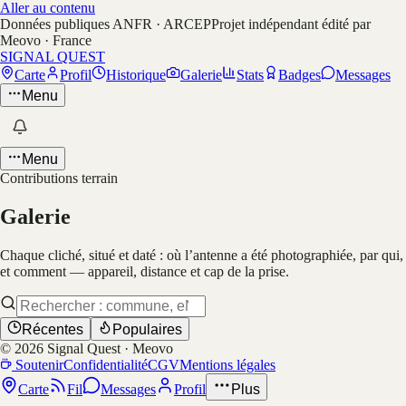
Aller au contenu
Données publiques ANFR · ARCEP
Projet indépendant édité par
Meovo · France
SIGNAL QUEST
Carte
Profil
Historique
Galerie
Stats
Badges
Messages
Menu
Menu
Contributions terrain
Galerie
Chaque cliché, situé et daté : où l’antenne a été photographiée, par qui,
et comment — appareil, distance et cap de la prise.
Récentes
Populaires
©
2026
Signal Quest · Meovo
Soutenir
Confidentialité
CGV
Mentions légales
Carte
Fil
Messages
Profil
Plus