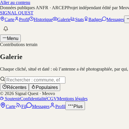
Aller au contenu
Données publiques ANFR · ARCEP
Projet indépendant édité par Meo
SIGNAL QUEST
Carte
Profil
Historique
Galerie
Stats
Badges
Messages
Menu
Contributions terrain
Galerie
Chaque cliché, situé et daté : où l’antenne a été photographiée, par qui
Récentes
Populaires
©
2026
Signal Quest · Meovo
Soutenir
Confidentialité
CGV
Mentions légales
Carte
Fil
Messages
Profil
Plus