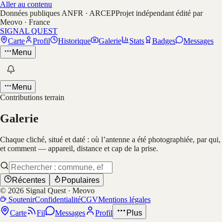
Aller au contenu
Données publiques ANFR · ARCEP
Projet indépendant édité par
Meovo · France
SIGNAL QUEST
Carte
Profil
Historique
Galerie
Stats
Badges
Messages
Menu
Menu
Contributions terrain
Galerie
Chaque cliché, situé et daté : où l’antenne a été photographiée, par qui,
et comment — appareil, distance et cap de la prise.
Récentes
Populaires
©
2026
Signal Quest · Meovo
Soutenir
Confidentialité
CGV
Mentions légales
Carte
Fil
Messages
Profil
Plus