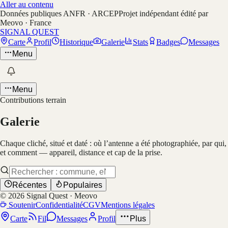
Aller au contenu
Données publiques ANFR · ARCEP
Projet indépendant édité par
Meovo · France
SIGNAL QUEST
Carte
Profil
Historique
Galerie
Stats
Badges
Messages
Menu
Menu
Contributions terrain
Galerie
Chaque cliché, situé et daté : où l’antenne a été photographiée, par qui,
et comment — appareil, distance et cap de la prise.
Récentes
Populaires
©
2026
Signal Quest · Meovo
Soutenir
Confidentialité
CGV
Mentions légales
Carte
Fil
Messages
Profil
Plus