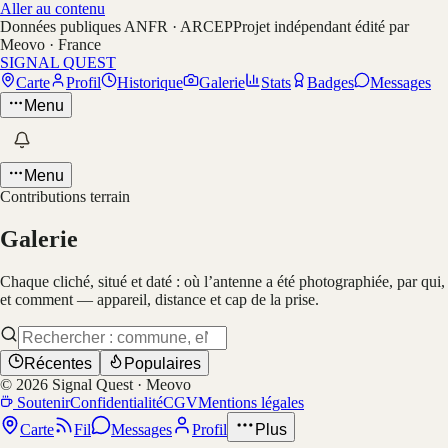
Aller au contenu
Données publiques ANFR · ARCEP
Projet indépendant édité par
Meovo · France
SIGNAL QUEST
Carte
Profil
Historique
Galerie
Stats
Badges
Messages
Menu
Menu
Contributions terrain
Galerie
Chaque cliché, situé et daté : où l’antenne a été photographiée, par qui,
et comment — appareil, distance et cap de la prise.
Récentes
Populaires
©
2026
Signal Quest · Meovo
Soutenir
Confidentialité
CGV
Mentions légales
Carte
Fil
Messages
Profil
Plus