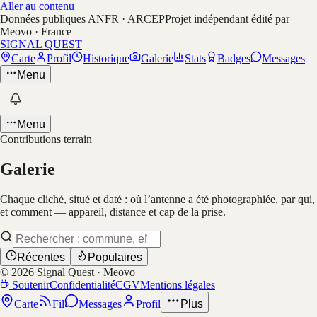
Aller au contenu
Données publiques ANFR · ARCEP
Projet indépendant édité par
Meovo · France
SIGNAL QUEST
Carte
Profil
Historique
Galerie
Stats
Badges
Messages
Menu
Menu
Contributions terrain
Galerie
Chaque cliché, situé et daté : où l’antenne a été photographiée, par qui,
et comment — appareil, distance et cap de la prise.
Récentes
Populaires
©
2026
Signal Quest · Meovo
Soutenir
Confidentialité
CGV
Mentions légales
Carte
Fil
Messages
Profil
Plus