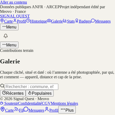
Aller au contenu
Données publiques ANFR · ARCEP
Projet indépendant édité par
Meovo · France
SIGNAL QUEST
Carte
Profil
Historique
Galerie
Stats
Badges
Messages
Menu
Menu
Contributions terrain
Galerie
Chaque cliché, situé et daté : où l’antenne a été photographiée, par qui,
et comment — appareil, distance et cap de la prise.
Récentes
Populaires
©
2026
Signal Quest · Meovo
Soutenir
Confidentialité
CGV
Mentions légales
Carte
Fil
Messages
Profil
Plus