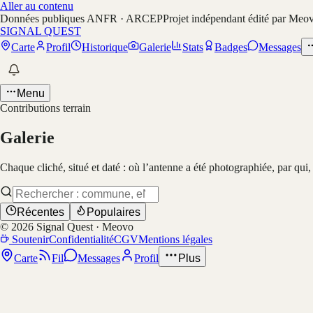
Aller au contenu
Données publiques ANFR · ARCEP
Projet indépendant édité par Meo
SIGNAL QUEST
Carte
Profil
Historique
Galerie
Stats
Badges
Messages
Menu
Contributions terrain
Galerie
Chaque cliché, situé et daté : où l’antenne a été photographiée, par qui
Récentes
Populaires
©
2026
Signal Quest · Meovo
Soutenir
Confidentialité
CGV
Mentions légales
Carte
Fil
Messages
Profil
Plus