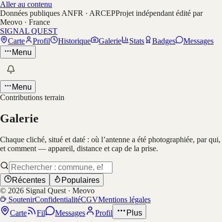
Aller au contenu
Données publiques ANFR · ARCEP
Projet indépendant édité par
Meovo · France
SIGNAL QUEST
Carte
Profil
Historique
Galerie
Stats
Badges
Messages
Menu
Menu
Contributions terrain
Galerie
Chaque cliché, situé et daté : où l’antenne a été photographiée, par qui,
et comment — appareil, distance et cap de la prise.
Récentes
Populaires
©
2026
Signal Quest · Meovo
Soutenir
Confidentialité
CGV
Mentions légales
Carte
Fil
Messages
Profil
Plus