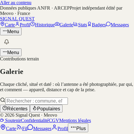
Aller au contenu
Données publiques ANFR · ARCEP
Projet indépendant édité par
Meovo · France
SIGNAL QUEST
Carte
Profil
Historique
Galerie
Stats
Badges
Messages
Menu
Menu
Contributions terrain
Galerie
Chaque cliché, situé et daté : où l’antenne a été photographiée, par qui,
et comment — appareil, distance et cap de la prise.
Récentes
Populaires
©
2026
Signal Quest · Meovo
Soutenir
Confidentialité
CGV
Mentions légales
Carte
Fil
Messages
Profil
Plus