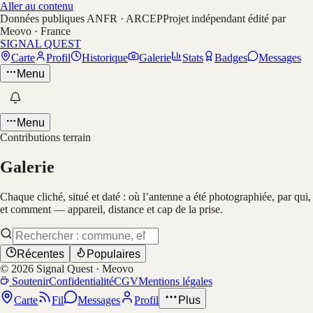
Aller au contenu
Données publiques ANFR · ARCEP
Projet indépendant édité par
Meovo · France
SIGNAL QUEST
Carte
Profil
Historique
Galerie
Stats
Badges
Messages
Menu
Menu
Contributions terrain
Galerie
Chaque cliché, situé et daté : où l’antenne a été photographiée, par qui,
et comment — appareil, distance et cap de la prise.
Récentes
Populaires
©
2026
Signal Quest · Meovo
Soutenir
Confidentialité
CGV
Mentions légales
Carte
Fil
Messages
Profil
Plus