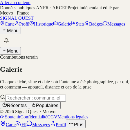
Aller au contenu
Données publiques ANFR · ARCEP
Projet indépendant édité par
Meovo · France
SIGNAL QUEST
Carte
Profil
Historique
Galerie
Stats
Badges
Messages
Menu
Menu
Contributions terrain
Galerie
Chaque cliché, situé et daté : où l’antenne a été photographiée, par qui,
et comment — appareil, distance et cap de la prise.
Récentes
Populaires
©
2026
Signal Quest · Meovo
Soutenir
Confidentialité
CGV
Mentions légales
Carte
Fil
Messages
Profil
Plus