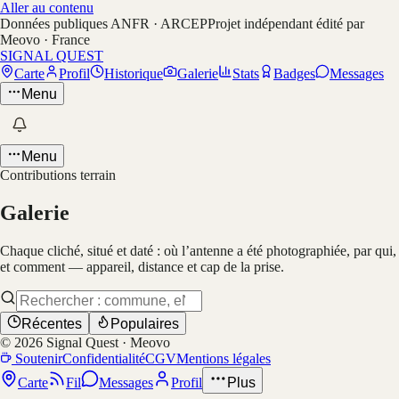
Aller au contenu
Données publiques ANFR · ARCEP
Projet indépendant édité par
Meovo · France
SIGNAL QUEST
Carte
Profil
Historique
Galerie
Stats
Badges
Messages
Menu
Menu
Contributions terrain
Galerie
Chaque cliché, situé et daté : où l’antenne a été photographiée, par qui,
et comment — appareil, distance et cap de la prise.
Récentes
Populaires
©
2026
Signal Quest · Meovo
Soutenir
Confidentialité
CGV
Mentions légales
Carte
Fil
Messages
Profil
Plus