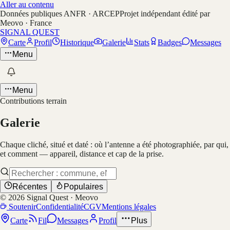
Aller au contenu
Données publiques ANFR · ARCEP
Projet indépendant édité par
Meovo · France
SIGNAL QUEST
Carte
Profil
Historique
Galerie
Stats
Badges
Messages
Menu
Menu
Contributions terrain
Galerie
Chaque cliché, situé et daté : où l’antenne a été photographiée, par qui,
et comment — appareil, distance et cap de la prise.
Récentes
Populaires
©
2026
Signal Quest · Meovo
Soutenir
Confidentialité
CGV
Mentions légales
Carte
Fil
Messages
Profil
Plus