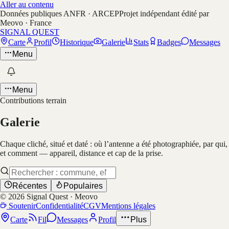
Aller au contenu
Données publiques ANFR · ARCEP
Projet indépendant édité par
Meovo · France
SIGNAL QUEST
Carte
Profil
Historique
Galerie
Stats
Badges
Messages
Menu
Menu
Contributions terrain
Galerie
Chaque cliché, situé et daté : où l’antenne a été photographiée, par qui,
et comment — appareil, distance et cap de la prise.
Récentes
Populaires
©
2026
Signal Quest · Meovo
Soutenir
Confidentialité
CGV
Mentions légales
Carte
Fil
Messages
Profil
Plus