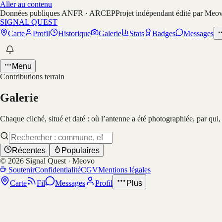
Aller au contenu
Données publiques ANFR · ARCEP
Projet indépendant édité par Meo
SIGNAL QUEST
Carte
Profil
Historique
Galerie
Stats
Badges
Messages
Menu
Contributions terrain
Galerie
Chaque cliché, situé et daté : où l’antenne a été photographiée, par qui
Récentes
Populaires
©
2026
Signal Quest · Meovo
Soutenir
Confidentialité
CGV
Mentions légales
Carte
Fil
Messages
Profil
Plus