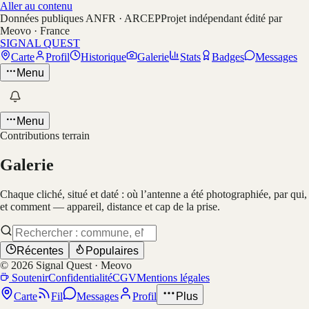
Aller au contenu
Données publiques ANFR · ARCEP
Projet indépendant édité par
Meovo · France
SIGNAL QUEST
Carte
Profil
Historique
Galerie
Stats
Badges
Messages
Menu
Menu
Contributions terrain
Galerie
Chaque cliché, situé et daté : où l’antenne a été photographiée, par qui,
et comment — appareil, distance et cap de la prise.
Récentes
Populaires
©
2026
Signal Quest · Meovo
Soutenir
Confidentialité
CGV
Mentions légales
Carte
Fil
Messages
Profil
Plus