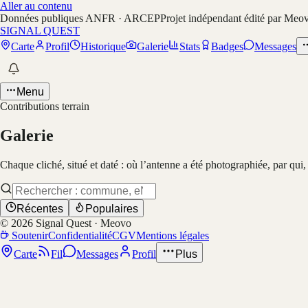
Aller au contenu
Données publiques ANFR · ARCEP
Projet indépendant édité par Meo
SIGNAL QUEST
Carte
Profil
Historique
Galerie
Stats
Badges
Messages
Menu
Contributions terrain
Galerie
Chaque cliché, situé et daté : où l’antenne a été photographiée, par qui
Récentes
Populaires
©
2026
Signal Quest · Meovo
Soutenir
Confidentialité
CGV
Mentions légales
Carte
Fil
Messages
Profil
Plus