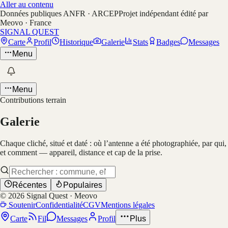
Aller au contenu
Données publiques ANFR · ARCEP
Projet indépendant édité par
Meovo · France
SIGNAL QUEST
Carte
Profil
Historique
Galerie
Stats
Badges
Messages
Menu
Menu
Contributions terrain
Galerie
Chaque cliché, situé et daté : où l’antenne a été photographiée, par qui,
et comment — appareil, distance et cap de la prise.
Récentes
Populaires
©
2026
Signal Quest · Meovo
Soutenir
Confidentialité
CGV
Mentions légales
Carte
Fil
Messages
Profil
Plus