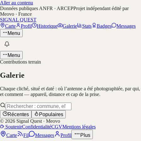
Aller au contenu
Données publiques ANFR · ARCEP
Projet indépendant édité par
Meovo · France
SIGNAL QUEST
Carte
Profil
Historique
Galerie
Stats
Badges
Messages
Menu
Menu
Contributions terrain
Galerie
Chaque cliché, situé et daté : où l’antenne a été photographiée, par qui,
et comment — appareil, distance et cap de la prise.
Récentes
Populaires
©
2026
Signal Quest · Meovo
Soutenir
Confidentialité
CGV
Mentions légales
Carte
Fil
Messages
Profil
Plus