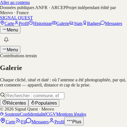
Aller au contenu
Données publiques ANFR · ARCEP
Projet indépendant édité par
Meovo · France
SIGNAL QUEST
Carte
Profil
Historique
Galerie
Stats
Badges
Messages
Menu
Menu
Contributions terrain
Galerie
Chaque cliché, situé et daté : où l’antenne a été photographiée, par qui,
et comment — appareil, distance et cap de la prise.
Récentes
Populaires
©
2026
Signal Quest · Meovo
Soutenir
Confidentialité
CGV
Mentions légales
Carte
Fil
Messages
Profil
Plus