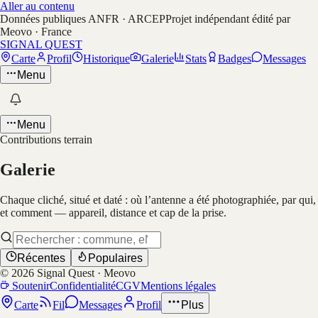
Aller au contenu
Données publiques ANFR · ARCEP
Projet indépendant édité par
Meovo · France
SIGNAL QUEST
Carte
Profil
Historique
Galerie
Stats
Badges
Messages
Menu
Menu
Contributions terrain
Galerie
Chaque cliché, situé et daté : où l’antenne a été photographiée, par qui,
et comment — appareil, distance et cap de la prise.
Récentes
Populaires
©
2026
Signal Quest · Meovo
Soutenir
Confidentialité
CGV
Mentions légales
Carte
Fil
Messages
Profil
Plus