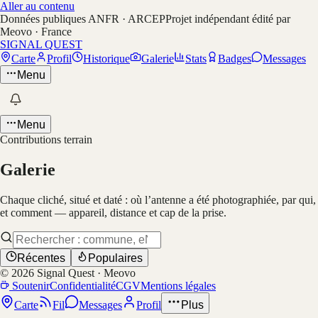
Aller au contenu
Données publiques ANFR · ARCEP
Projet indépendant édité par
Meovo · France
SIGNAL QUEST
Carte
Profil
Historique
Galerie
Stats
Badges
Messages
Menu
Menu
Contributions terrain
Galerie
Chaque cliché, situé et daté : où l’antenne a été photographiée, par qui,
et comment — appareil, distance et cap de la prise.
Récentes
Populaires
©
2026
Signal Quest · Meovo
Soutenir
Confidentialité
CGV
Mentions légales
Carte
Fil
Messages
Profil
Plus